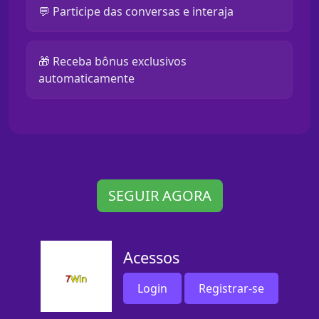
💬 Participe das conversas e interaja
🎁 Receba bônus exclusivos
automaticamente
SEGUIR AGORA
Acessos
Login
Registrar-se