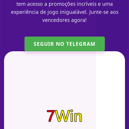
tem acesso a promoções incríveis e uma
experiência de jogo inigualável. Junte-se aos
vencedores agora!
SEGUIR NO TELEGRAM