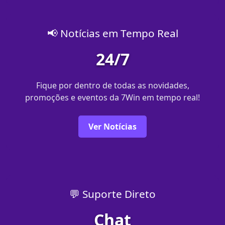
📢 Notícias em Tempo Real
24/7
Fique por dentro de todas as novidades,
promoções e eventos da 7Win em tempo real!
Ver Notícias
💬 Suporte Direto
Chat