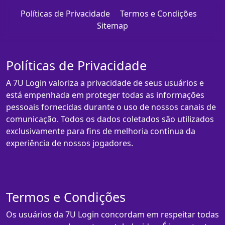
Políticas de Privacidade
Termos e Condições
Sitemap
Políticas de Privacidade
A 7U Login valoriza a privacidade de seus usuários e
está empenhada em proteger todas as informações
pessoais fornecidas durante o uso de nossos canais de
comunicação. Todos os dados coletados são utilizados
exclusivamente para fins de melhoria contínua da
experiência de nossos jogadores.
Termos e Condições
Os usuários da 7U Login concordam em respeitar todas