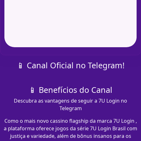
📱 Canal Oficial no Telegram!
📱 Benefícios do Canal
Descubra as vantagens de seguir a 7U Login no
Telegram
Como o mais novo cassino flagship da marca 7U Login ,
a plataforma oferece jogos da série 7U Login Brasil com
justiça e variedade, além de bônus insanos para os