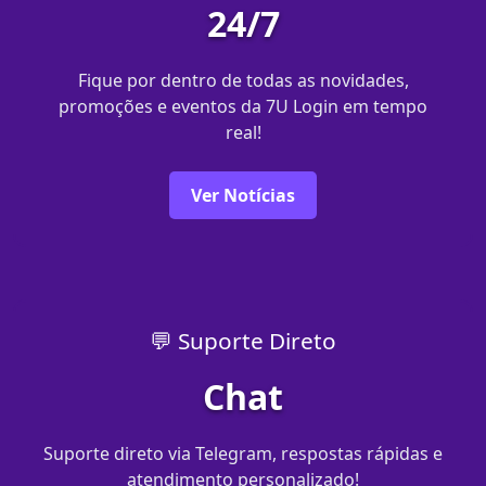
24/7
Fique por dentro de todas as novidades,
promoções e eventos da 7U Login em tempo
real!
Ver Notícias
💬 Suporte Direto
Chat
Suporte direto via Telegram, respostas rápidas e
atendimento personalizado!