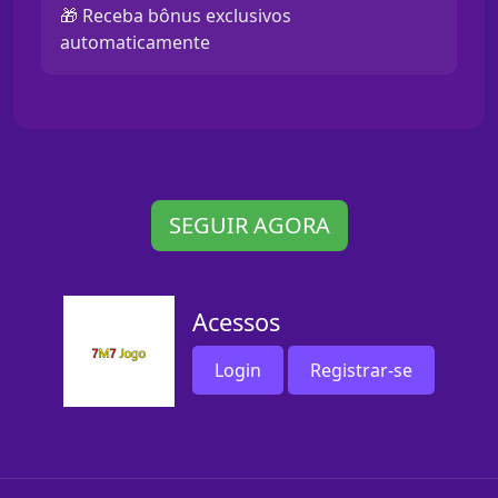
🎁 Receba bônus exclusivos
automaticamente
SEGUIR AGORA
Acessos
Login
Registrar-se