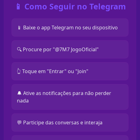
📱 Como Seguir no Telegram
📱 Baixe o app Telegram no seu dispositivo
🔍 Procure por "@7M7 JogoOficial"
👆 Toque em "Entrar" ou "Join"
🔔 Ative as notificações para não perder
nada
💬 Participe das conversas e interaja