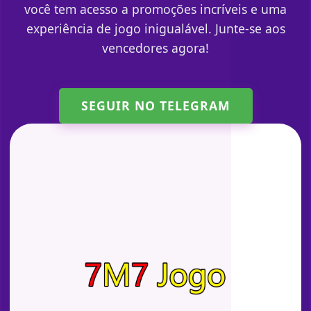
você tem acesso a promoções incríveis e uma
experiência de jogo inigualável. Junte-se aos
vencedores agora!
SEGUIR NO TELEGRAM