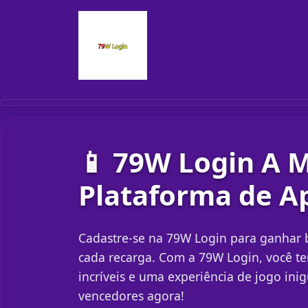
📱 79W Login A 
Plataforma de A
Cadastre-se na 79W Login para ganhar 
cada recarga. Com a 79W Login, você t
incríveis e uma experiência de jogo inig
vencedores agora!