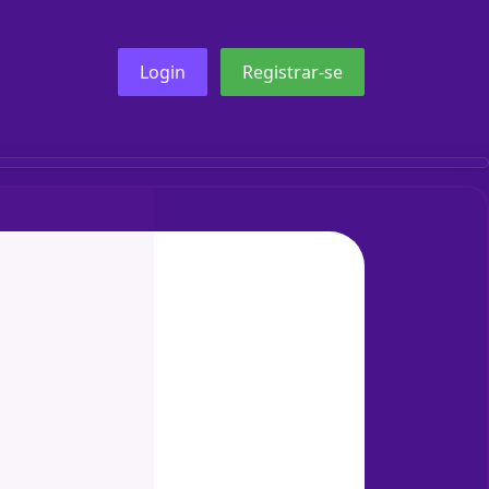
Login
Registrar-se