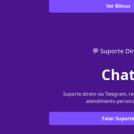
Ver Bônus
💬 Suporte Di
Cha
Suporte direto via Telegram, r
atendimento persona
Falar Suport