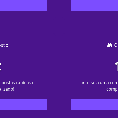
reto
👥 
t
espostas rápidas e
Junte-se a uma com
lizado!
compa
e