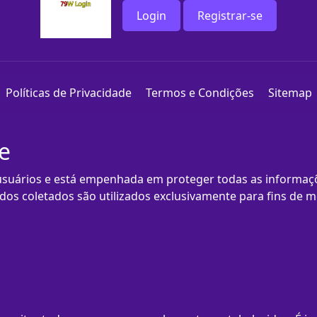
Login
Registrar-se
Políticas de Privacidade
Termos e Condições
Sitemap
de
 usuários e está empenhada em proteger todas as informaç
os coletados são utilizados exclusivamente para fins de m