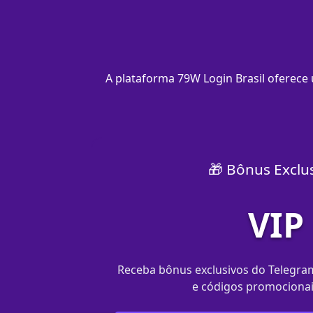
A plataforma 79W Login Brasil oferece
🎁 Bônus Exclu
VIP
Receba bônus exclusivos do Telegra
e códigos promocionai