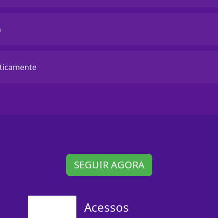
a
aticamente
SEGUIR AGORA
Acessos