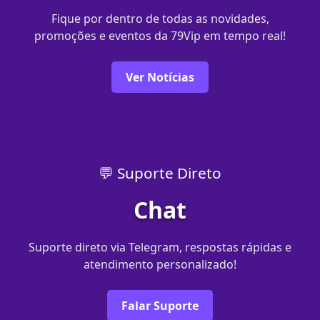
Fique por dentro de todas as novidades,
promoções e eventos da 79Vip em tempo real!
Ver Notícias
💬 Suporte Direto
Chat
Suporte direto via Telegram, respostas rápidas e
atendimento personalizado!
Falar Suporte