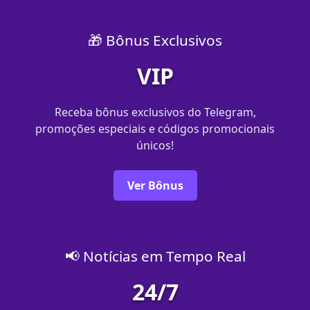
🎁 Bônus Exclusivos
VIP
Receba bônus exclusivos do Telegram,
promoções especiais e códigos promocionais
únicos!
Ver Bônus
📢 Notícias em Tempo Real
24/7