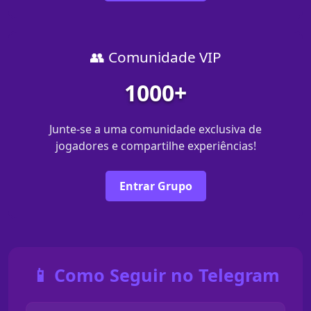
👥 Comunidade VIP
1000+
Junte-se a uma comunidade exclusiva de
jogadores e compartilhe experiências!
Entrar Grupo
📱 Como Seguir no Telegram