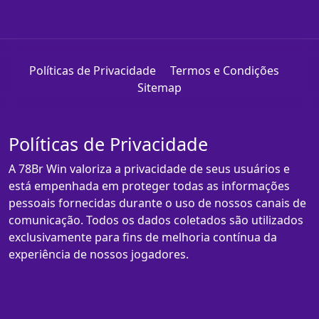
Políticas de Privacidade
Termos e Condições
Sitemap
Políticas de Privacidade
A 78Br Win valoriza a privacidade de seus usuários e
está empenhada em proteger todas as informações
pessoais fornecidas durante o uso de nossos canais de
comunicação. Todos os dados coletados são utilizados
exclusivamente para fins de melhoria contínua da
experiência de nossos jogadores.