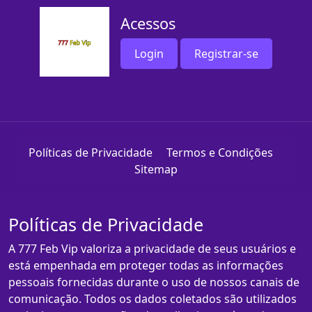
Acessos
Login
Registrar-se
Políticas de Privacidade
Termos e Condições
Sitemap
Políticas de Privacidade
A 777 Feb Vip valoriza a privacidade de seus usuários e
está empenhada em proteger todas as informações
pessoais fornecidas durante o uso de nossos canais de
comunicação. Todos os dados coletados são utilizados