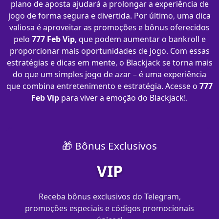
plano de aposta ajudará a prolongar a experiência de
jogo de forma segura e divertida. Por último, uma dica
valiosa é aproveitar as promoções e bônus oferecidos
pelo
777 Feb Vip
, que podem aumentar o bankroll e
proporcionar mais oportunidades de jogo. Com essas
estratégias e dicas em mente, o Blackjack se torna mais
do que um simples jogo de azar – é uma experiência
que combina entretenimento e estratégia. Acesse o
777
Feb Vip
para viver a emoção do Blackjack!.
🎁 Bônus Exclusivos
VIP
Receba bônus exclusivos do Telegram,
promoções especiais e códigos promocionais