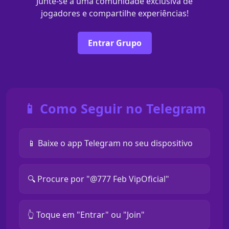
Junte-se a uma comunidade exclusiva de
jogadores e compartilhe experiências!
Entrar Grupo
📱 Como Seguir no Telegram
📱 Baixe o app Telegram no seu dispositivo
🔍 Procure por "@777 Feb VipOficial"
👆 Toque em "Entrar" ou "Join"