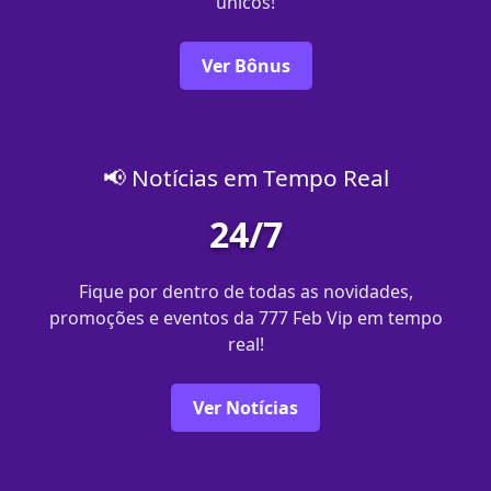
únicos!
Ver Bônus
📢 Notícias em Tempo Real
24/7
Fique por dentro de todas as novidades,
promoções e eventos da 777 Feb Vip em tempo
real!
Ver Notícias