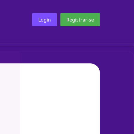
Login
Registrar-se