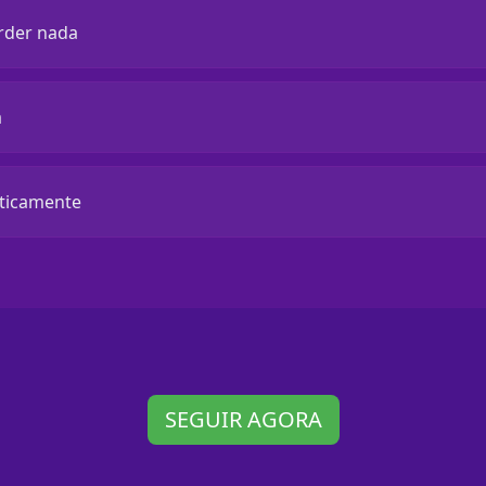
erder nada
a
aticamente
SEGUIR AGORA