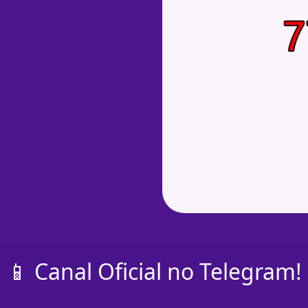
📱 Canal Oficial no Telegram!