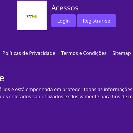
Acessos
Login
Registrar-se
Políticas de Privacidade
Termos e Condições
Sitemap
de
uários e está empenhada em proteger todas as informações
os coletados são utilizados exclusivamente para fins de m