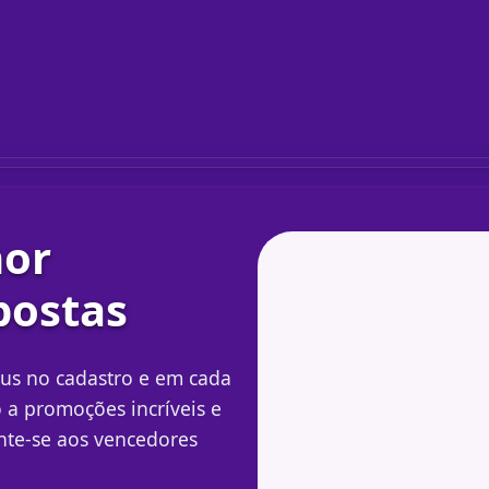
hor
postas
us no cadastro e em cada
 a promoções incríveis e
unte-se aos vencedores