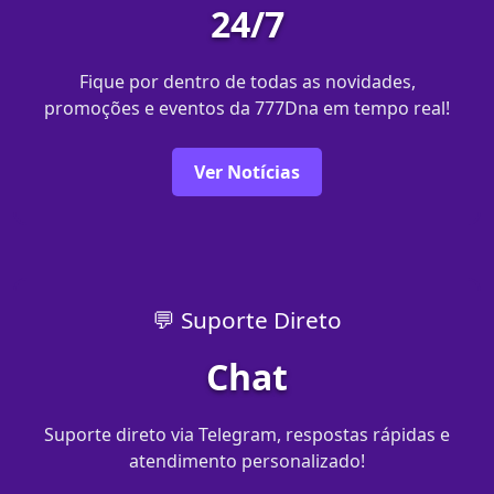
24/7
Fique por dentro de todas as novidades,
promoções e eventos da 777Dna em tempo real!
Ver Notícias
💬 Suporte Direto
Chat
Suporte direto via Telegram, respostas rápidas e
atendimento personalizado!