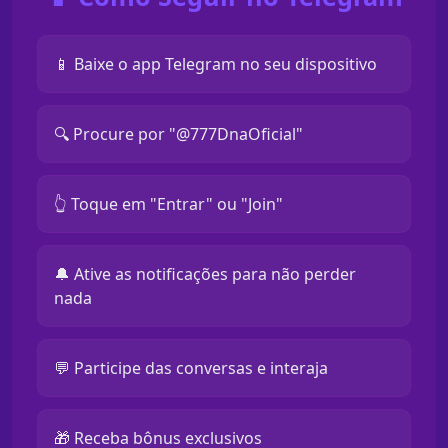
📱 Baixe o app Telegram no seu dispositivo
🔍 Procure por "@777DnaOficial"
👆 Toque em "Entrar" ou "Join"
🔔 Ative as notificações para não perder
nada
💬 Participe das conversas e interaja
🎁 Receba bônus exclusivos