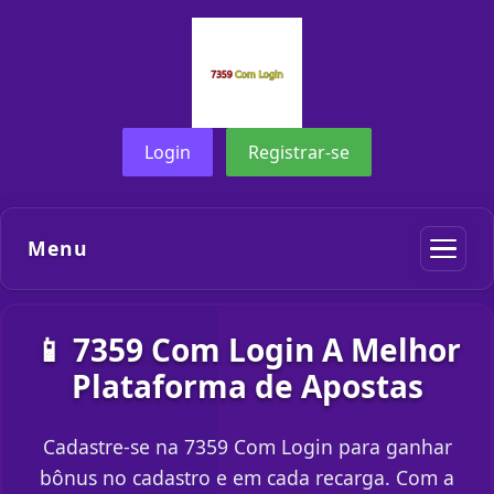
Login
Registrar-se
Menu
📱 7359 Com Login A Melhor
Plataforma de Apostas
Cadastre-se na 7359 Com Login para ganhar
bônus no cadastro e em cada recarga. Com a