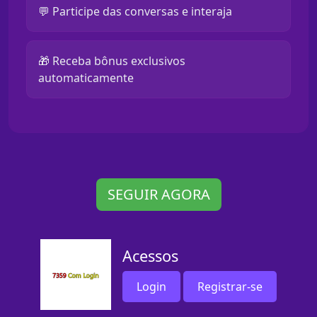
💬 Participe das conversas e interaja
🎁 Receba bônus exclusivos
automaticamente
SEGUIR AGORA
Acessos
Login
Registrar-se