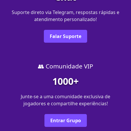
Suporte direto via Telegram, respostas rápidas e
atendimento personalizado!
Falar Suporte
👥 Comunidade VIP
1000+
Junte-se a uma comunidade exclusiva de
jogadores e compartilhe experiências!
Entrar Grupo