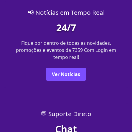
📢 Notícias em Tempo Real
24/7
Fique por dentro de todas as novidades,
promoções e eventos da 7359 Com Login em
tempo real!
Ver Notícias
💬 Suporte Direto
Chat