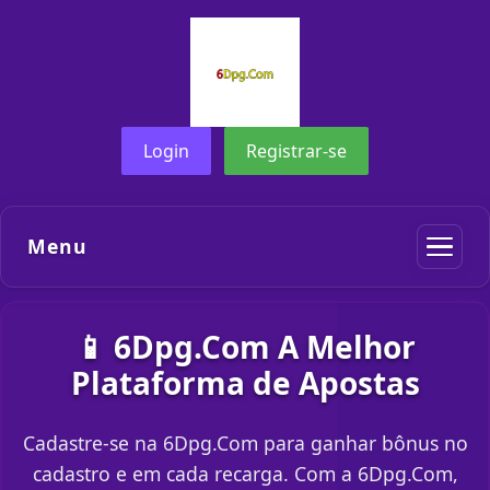
Login
Registrar-se
Menu
📱 6Dpg.Com A Melhor
Plataforma de Apostas
Cadastre-se na 6Dpg.Com para ganhar bônus no
cadastro e em cada recarga. Com a 6Dpg.Com,