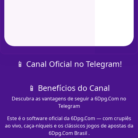
📱 Canal Oficial no Telegram!
📱 Benefícios do Canal
Descubra as vantagens de seguir a 6Dpg.Com no
Telegram
Este é o software oficial da 6Dpg.Com — com crupiês
ao vivo, caça-níqueis e os clássicos jogos de apostas da
6Dpg.Com Brasil .