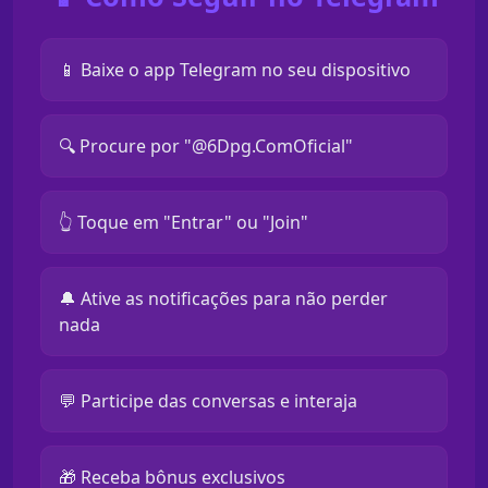
📱 Baixe o app Telegram no seu dispositivo
🔍 Procure por "@6Dpg.ComOficial"
👆 Toque em "Entrar" ou "Join"
🔔 Ative as notificações para não perder
nada
💬 Participe das conversas e interaja
🎁 Receba bônus exclusivos