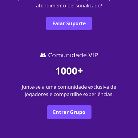
atendimento personalizado!
Falar Suporte
👥 Comunidade VIP
1000+
Junte-se a uma comunidade exclusiva de
jogadores e compartilhe experiências!
Entrar Grupo