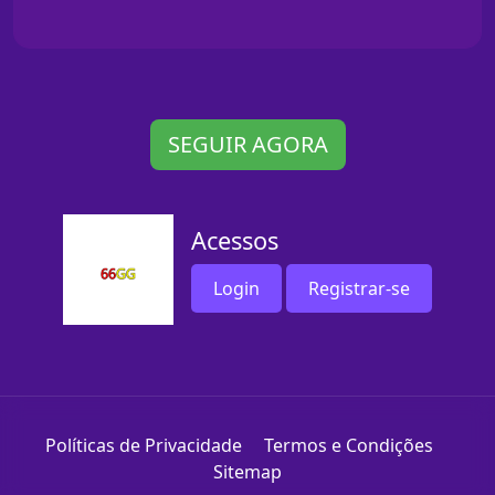
SEGUIR AGORA
Acessos
Login
Registrar-se
Políticas de Privacidade
Termos e Condições
Sitemap