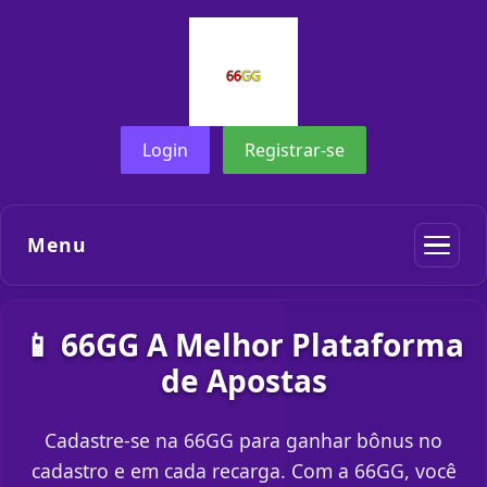
Login
Registrar-se
Menu
📱 66GG A Melhor Plataforma
de Apostas
Cadastre-se na 66GG para ganhar bônus no
cadastro e em cada recarga. Com a 66GG, você