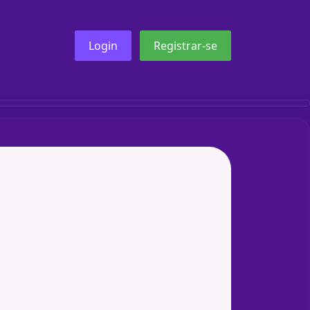
Login
Registrar-se