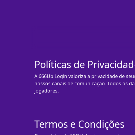
Políticas de Privacida
A 666Ub Login valoriza a privacidade de se
nossos canais de comunicação. Todos os dad
jogadores.
Termos e Condições