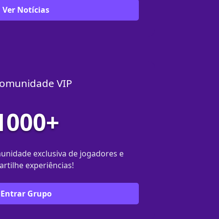
Ver Notícias
Comunidade VIP
1000+
unidade exclusiva de jogadores e
rtilhe experiências!
Entrar Grupo