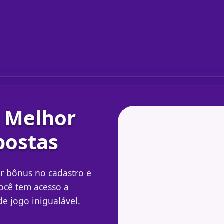
A Melhor
postas
r bônus no cadastro e
ocê tem acesso a
e jogo inigualável.