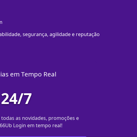
m
bilidade, segurança, agilidade e reputação
cias em Tempo Real
24/7
e todas as novidades, promoções e
666Ub Login em tempo real!