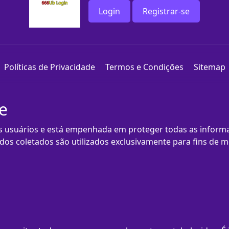
Login
Registrar-se
Políticas de Privacidade
Termos e Condições
Sitemap
de
us usuários e está empenhada em proteger todas as inform
os coletados são utilizados exclusivamente para fins de m