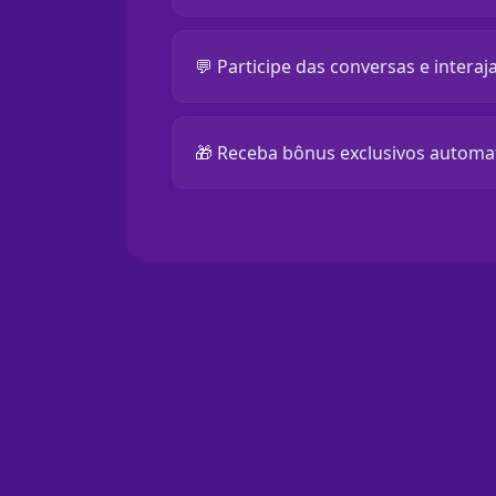
💬 Participe das conversas e interaj
🎁 Receba bônus exclusivos autom