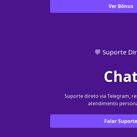
Ver Bônus
💬 Suporte Di
Cha
Suporte direto via Telegram, r
atendimento persona
Falar Suport