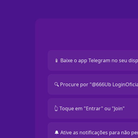
📱 Baixe o app Telegram no seu disp
🔍 Procure por "@666Ub LoginOficia
👆 Toque em "Entrar" ou "Join"
🔔 Ative as notificações para não p