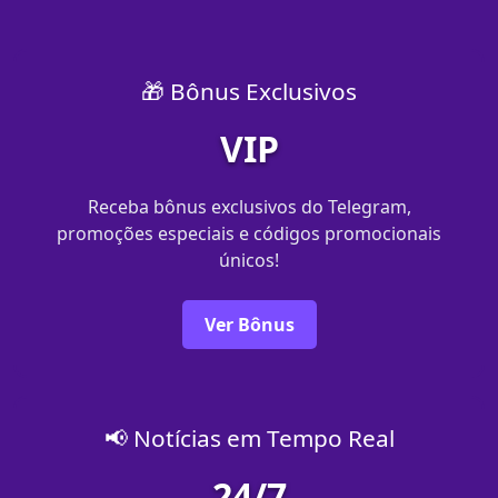
🎁 Bônus Exclusivos
VIP
Receba bônus exclusivos do Telegram,
promoções especiais e códigos promocionais
únicos!
Ver Bônus
📢 Notícias em Tempo Real
24/7