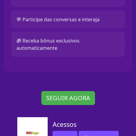
💬 Participe das conversas e interaja
🎁 Receba bônus exclusivos
automaticamente
SEGUIR AGORA
Acessos