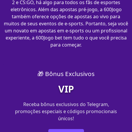
2 e CS:GO, há algo para todos os fãs de esportes
eletrônicos. Além das apostas pré-jogo, a 600Jogo
também oferece opções de apostas ao vivo para
muitos de seus eventos de e-sports. Portanto, seja você
um novato em apostas em e-sports ou um profissional
experiente, a 600Jogo bet tem tudo o que você precisa
para começar.
🎁 Bônus Exclusivos
VIP
Receba bônus exclusivos do Telegram,
promoções especiais e códigos promocionais
únicos!