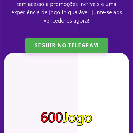
tem acesso a promoções incríveis e uma
experiência de jogo inigualável. Junte-se aos
vencedores agora!
SEGUIR NO TELEGRAM