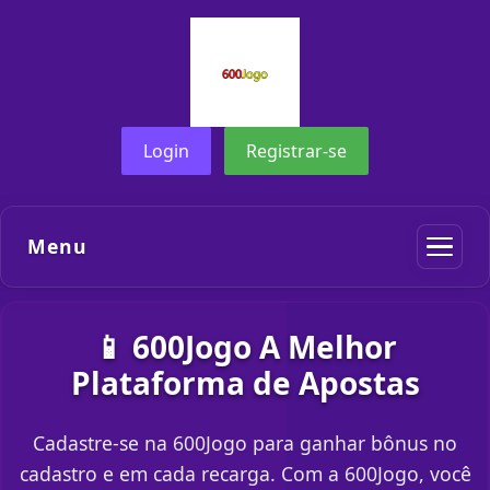
Login
Registrar-se
Menu
📱 600Jogo A Melhor
Plataforma de Apostas
Cadastre-se na 600Jogo para ganhar bônus no
cadastro e em cada recarga. Com a 600Jogo, você