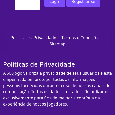
Login
Registrar-se
Políticas de Privacidade
Termos e Condições
Sitemap
Políticas de Privacidade
A 600Jogo valoriza a privacidade de seus usuários e está
empenhada em proteger todas as informações
pessoais fornecidas durante o uso de nossos canais de
comunicação. Todos os dados coletados são utilizados
exclusivamente para fins de melhoria contínua da
experiência de nossos jogadores.