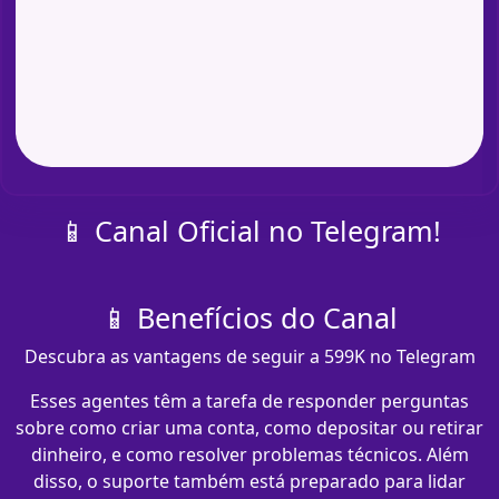
📱 Canal Oficial no Telegram!
📱 Benefícios do Canal
Descubra as vantagens de seguir a 599K no Telegram
Esses agentes têm a tarefa de responder perguntas
sobre como criar uma conta, como depositar ou retirar
dinheiro, e como resolver problemas técnicos. Além
disso, o suporte também está preparado para lidar