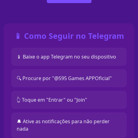
📱 Como Seguir no Telegram
📱 Baixe o app Telegram no seu dispositivo
🔍 Procure por "@595 Games APPOficial"
👆 Toque em "Entrar" ou "Join"
🔔 Ative as notificações para não perder
nada