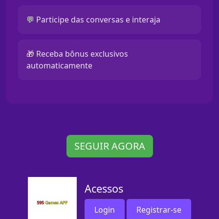
💬 Participe das conversas e interaja
🎁 Receba bônus exclusivos
automaticamente
SEGUIR AGORA
Acessos
Login
Registrar-se