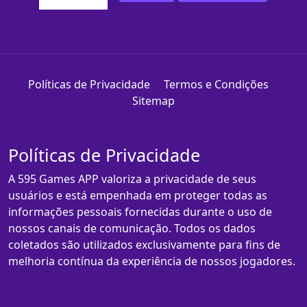
Políticas de Privacidade
Termos e Condições
Sitemap
Políticas de Privacidade
A 595 Games APP valoriza a privacidade de seus
usuários e está empenhada em proteger todas as
informações pessoais fornecidas durante o uso de
nossos canais de comunicação. Todos os dados
coletados são utilizados exclusivamente para fins de
melhoria contínua da experiência de nossos jogadores.