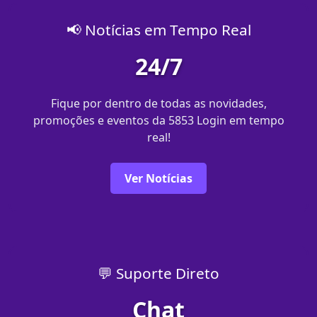
📢 Notícias em Tempo Real
24/7
Fique por dentro de todas as novidades,
promoções e eventos da 5853 Login em tempo
real!
Ver Notícias
💬 Suporte Direto
Chat