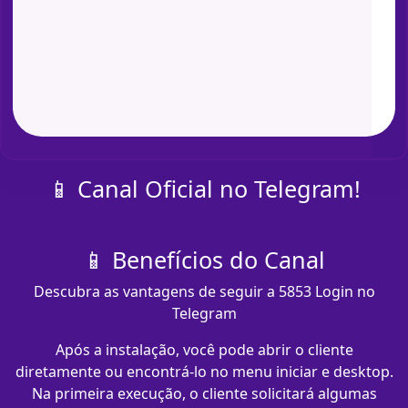
📱 Canal Oficial no Telegram!
📱 Benefícios do Canal
Descubra as vantagens de seguir a 5853 Login no
Telegram
Após a instalação, você pode abrir o cliente
diretamente ou encontrá-lo no menu iniciar e desktop.
Na primeira execução, o cliente solicitará algumas