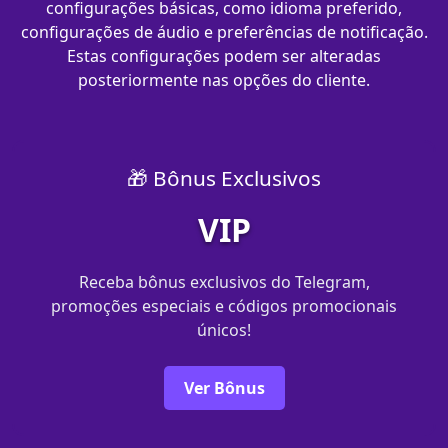
configurações básicas, como idioma preferido,
configurações de áudio e preferências de notificação.
Estas configurações podem ser alteradas
posteriormente nas opções do cliente.
🎁 Bônus Exclusivos
VIP
Receba bônus exclusivos do Telegram,
promoções especiais e códigos promocionais
únicos!
Ver Bônus