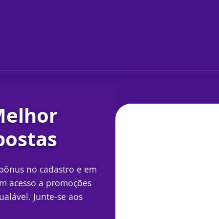
Melhor
postas
bônus no cadastro e em
em acesso a promoções
ualável. Junte-se aos