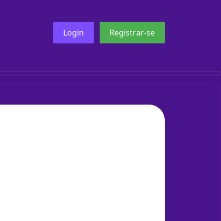
Login
Registrar-se