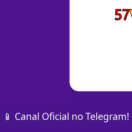
📱 Canal Oficial no Telegram!