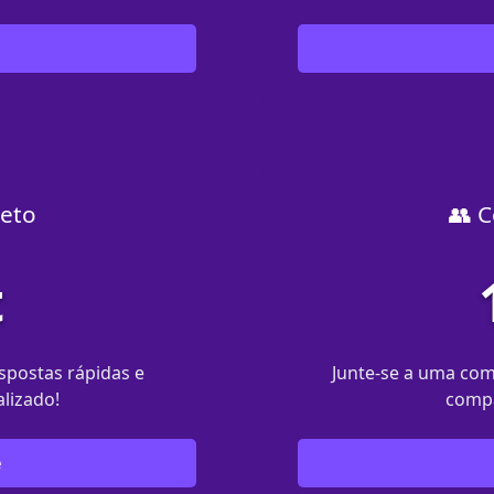
reto
👥 
t
espostas rápidas e
Junte-se a uma com
lizado!
compa
e