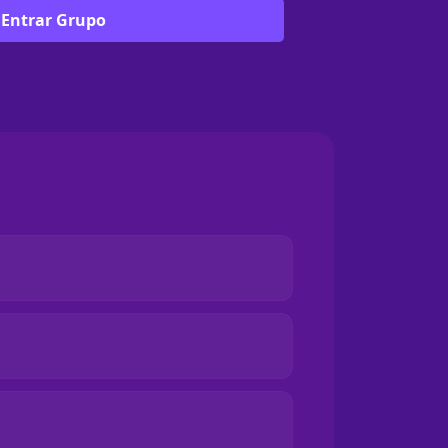
Entrar Grupo