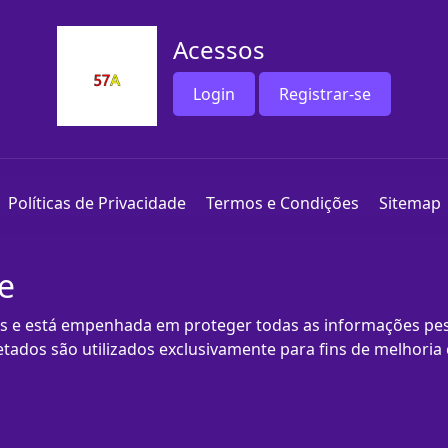
Acessos
Login
Registrar-se
Políticas de Privacidade
Termos e Condições
Sitemap
de
ios e está empenhada em proteger todas as informações pe
tados são utilizados exclusivamente para fins de melhoria