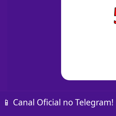
📱 Canal Oficial no Telegram!