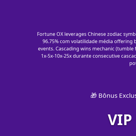
Fortune OX leverages Chinese zodiac symbol
96.75% com volatilidade média offering 
events. Cascading wins mechanic (tumble 
1x-5x-10x-25x durante consecutive cascad
po
🎁 Bônus Exclu
VIP