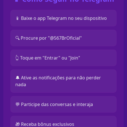
📱 Baixe o app Telegram no seu dispositivo
🔍 Procure por "@567BrOficial"
👆 Toque em "Entrar" ou "Join"
🔔 Ative as notificações para não perder
nada
💬 Participe das conversas e interaja
🎁 Receba bônus exclusivos