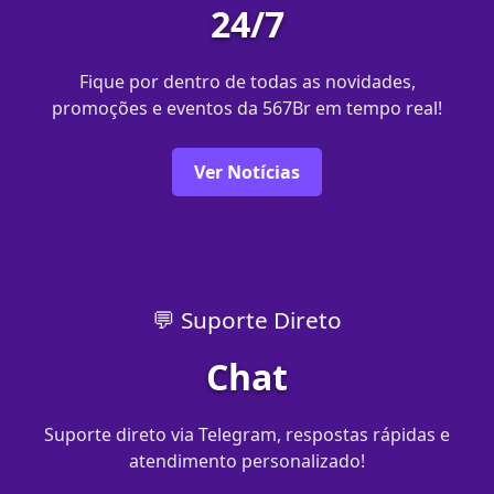
24/7
Fique por dentro de todas as novidades,
promoções e eventos da 567Br em tempo real!
Ver Notícias
💬 Suporte Direto
Chat
Suporte direto via Telegram, respostas rápidas e
atendimento personalizado!