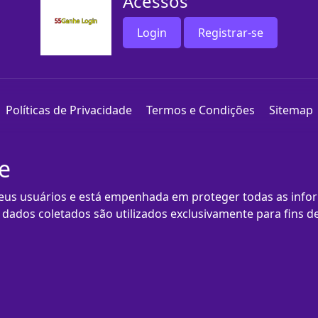
Acessos
Login
Registrar-se
Políticas de Privacidade
Termos e Condições
Sitemap
de
 seus usuários e está empenhada em proteger todas as info
dados coletados são utilizados exclusivamente para fins d