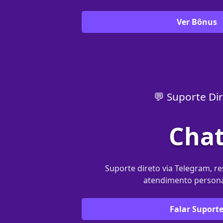
Ver Bônus
💬 Suporte Di
Cha
Suporte direto via Telegram, r
atendimento persona
Falar Suport