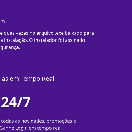
ram
ue duas vezes no arquivo .exe baixado para
a instalação. O instalador foi assinado
egurança.
cias em Tempo Real
24/7
e todas as novidades, promoções e
Ganhe Login em tempo real!