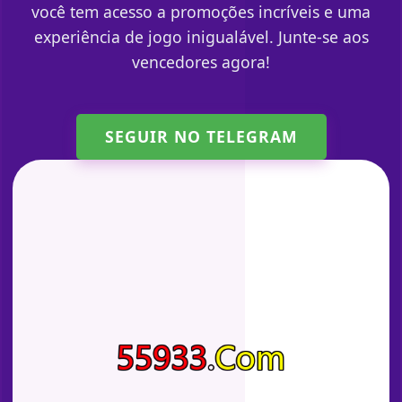
você tem acesso a promoções incríveis e uma
experiência de jogo inigualável. Junte-se aos
vencedores agora!
SEGUIR NO TELEGRAM