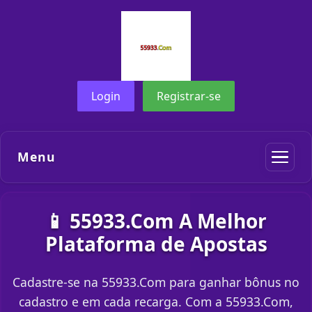
Login
Registrar-se
Menu
📱 55933.Com A Melhor
Plataforma de Apostas
Cadastre-se na 55933.Com para ganhar bônus no
cadastro e em cada recarga. Com a 55933.Com,