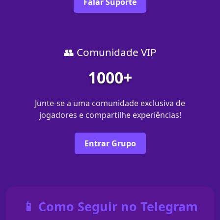
Falar Suporte
👥 Comunidade VIP
1000+
Junte-se a uma comunidade exclusiva de
jogadores e compartilhe experiências!
Entrar Grupo
📱 Como Seguir no Telegram