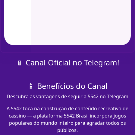
📱 Canal Oficial no Telegram!
📱 Benefícios do Canal
Descubra as vantagens de seguir a 5542 no Telegram
A 5542 foca na construção de conteúdo recreativo de
cassino — a plataforma 5542 Brasil incorpora jogos
populares do mundo inteiro para agradar todos os
públicos.