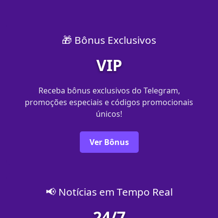
🎁 Bônus Exclusivos
VIP
Receba bônus exclusivos do Telegram,
promoções especiais e códigos promocionais
únicos!
Ver Bônus
📢 Notícias em Tempo Real
24/7