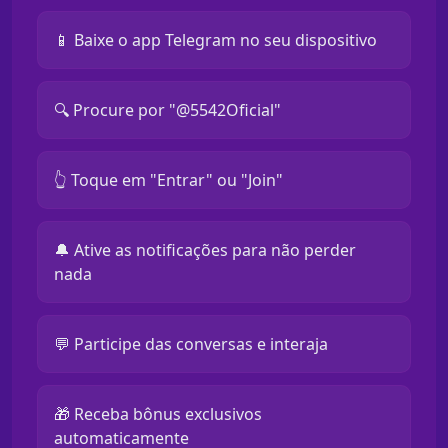
📱 Baixe o app Telegram no seu dispositivo
🔍 Procure por "@5542Oficial"
👆 Toque em "Entrar" ou "Join"
🔔 Ative as notificações para não perder
nada
💬 Participe das conversas e interaja
🎁 Receba bônus exclusivos
automaticamente