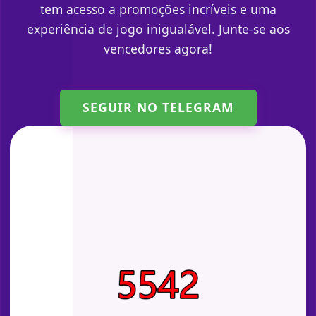
tem acesso a promoções incríveis e uma
experiência de jogo inigualável. Junte-se aos
vencedores agora!
SEGUIR NO TELEGRAM