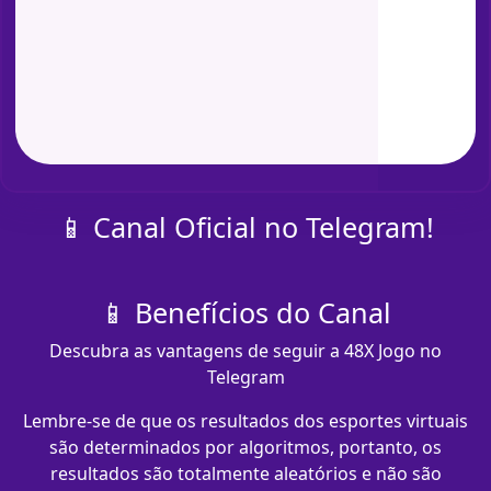
📱 Canal Oficial no Telegram!
📱 Benefícios do Canal
Descubra as vantagens de seguir a 48X Jogo no
Telegram
Lembre-se de que os resultados dos esportes virtuais
são determinados por algoritmos, portanto, os
resultados são totalmente aleatórios e não são