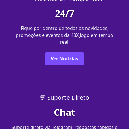
24/7
Fique por dentro de todas as novidades,
promoções e eventos da 48X Jogo em tempo
real!
Ver Notícias
💬 Suporte Direto
Chat
Suporte direto via Telegram, respostas rápidas e