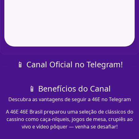
📱 Canal Oficial no Telegram!
📱 Benefícios do Canal
Descubra as vantagens de seguir a 46E no Telegram
A 46E 46E Brasil preparou uma seleção de clássicos do
cassino como caça-níqueis, jogos de mesa, crupiês ao
vivo e vídeo pôquer — venha se desafiar!