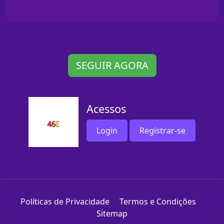
SEGUIR AGORA
Acessos
Login
Registrar-se
Políticas de Privacidade
Termos e Condições
Sitemap