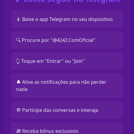
📱 Baixe o app Telegram no seu dispositivo
🔍 Procure por "@4242.ComOficial"
👆 Toque em "Entrar" ou "Join"
🔔 Ative as notificações para não perder
nada
💬 Participe das conversas e interaja
🎁 Receba bônus exclusivos