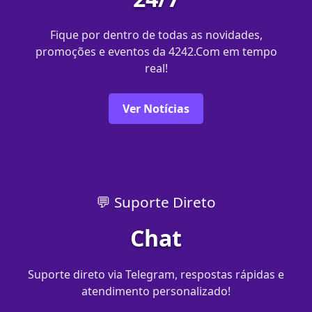
Fique por dentro de todas as novidades,
promoções e eventos da 4242.Com em tempo
real!
Ver Notícias
💬 Suporte Direto
Chat
Suporte direto via Telegram, respostas rápidas e
atendimento personalizado!