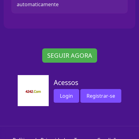
automaticamente
SEGUIR AGORA
Acessos
Login
Registrar-se