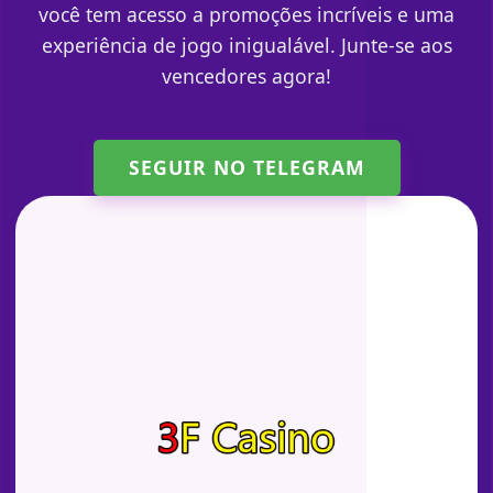
você tem acesso a promoções incríveis e uma
experiência de jogo inigualável. Junte-se aos
vencedores agora!
SEGUIR NO TELEGRAM