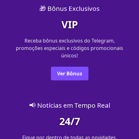
🎁 Bônus Exclusivos
VIP
Receba bônus exclusivos do Telegram,
promoções especiais e códigos promocionais
únicos!
Ver Bônus
📢 Notícias em Tempo Real
24/7
Fique por dentro de todas as novidades,