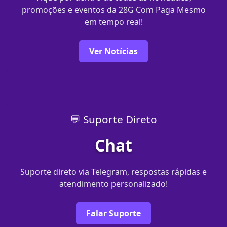
promoções e eventos da 28G Com Paga Mesmo
em tempo real!
Ver Notícias
💬 Suporte Direto
Chat
Suporte direto via Telegram, respostas rápidas e
atendimento personalizado!
Falar Suporte