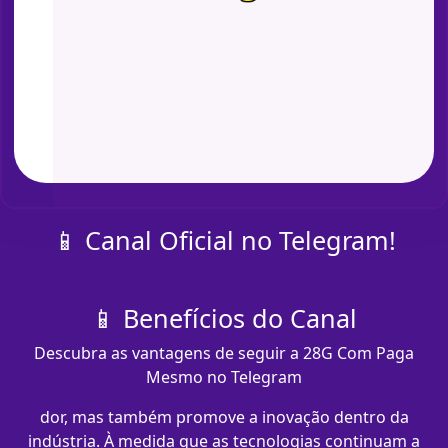
📱 Canal Oficial no Telegram!
📱 Benefícios do Canal
Descubra as vantagens de seguir a 28G Com Paga
Mesmo no Telegram
dor, mas também promove a inovação dentro da
indústria. À medida que as tecnologias continuam a