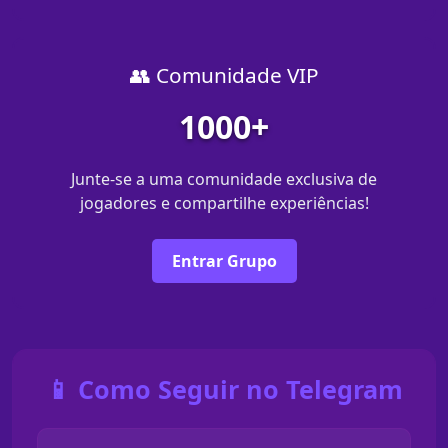
👥 Comunidade VIP
1000+
Junte-se a uma comunidade exclusiva de
jogadores e compartilhe experiências!
Entrar Grupo
📱 Como Seguir no Telegram