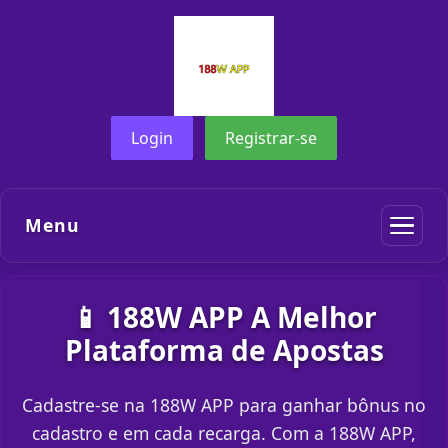
Login
Registrar-se
Menu
📱 188W APP A Melhor
Plataforma de Apostas
Cadastre-se na 188W APP para ganhar bônus no
cadastro e em cada recarga. Com a 188W APP,