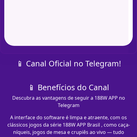
📱 Canal Oficial no Telegram!
📱 Benefícios do Canal
Descubra as vantagens de seguir a 188W APP no
Telegram
A interface do software é limpa e atraente, com os
clássicos jogos da série 188W APP Brasil , como caça-
níqueis, jogos de mesa e crupiês ao vivo — tudo